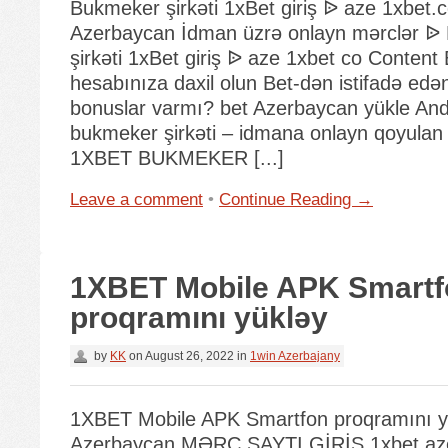
Bukmeker şirkəti 1xBet giriş ᐉ aze 1xbe
Azerbaycan İdman üzrə onlayn mərclər ᐉ
şirkəti 1xBet giriş ᐉ aze 1xbet co Content 
hesabınıza daxil olun Bet-dən istifadə edə
bonuslar varmı? bet Azerbaycan yükle An
bukmeker şirkəti – idmana onlayn qoyulan
1XBET BUKMEKER [...]
Leave a comment
•
Continue Reading →
1XBET Mobile APK Smartf
proqramını yükləy
by
KK
on
August 26, 2022
in
1win Azerbajany
1XBET Mobile APK Smartfon proqramını y
Azerbaycan MƏRC SAYTI GİRİŞ 1xbet az