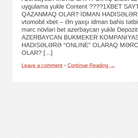
uygulama yukle Content ????1XBET SAY
QAZANMAQ OLAR? İDMAN HADISƏLƏR
vtomobil xbet – Ən yaxşı idman bahis tətb
mərc növləri bet azerbaycan yukle Depozit
AZERBAYCAN BUKMEKER KOMPANIYAS
HADISƏLƏRƏ “ONLINE” OLARAQ MƏR
OLAR? [...]
Leave a comment
•
Continue Reading →