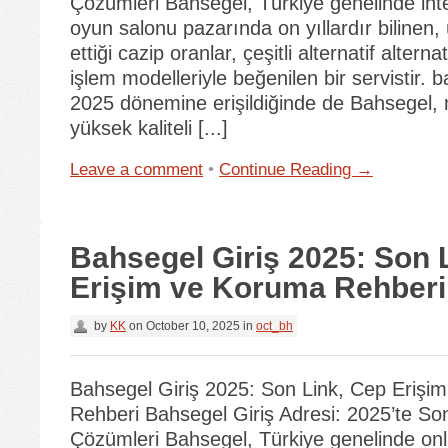
Çözümleri Bahsegel, Türkiye genelinde int
oyun salonu pazarında on yıllardır bilinen,
ettiği cazip oranlar, çeşitli alternatif alterna
işlem modelleriyle beğenilen bir servistir. b
2025 dönemine erişildiğinde de Bahsegel, 
yüksek kaliteli [...]
Leave a comment
•
Continue Reading →
Bahsegel Giriş 2025: Son 
Erişim ve Koruma Rehberi
by
KK
on
October 10, 2025
in
oct_bh
Bahsegel Giriş 2025: Son Link, Cep Erişi
Rehberi Bahsegel Giriş Adresi: 2025’te So
Çözümleri Bahsegel, Türkiye genelinde on