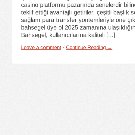
casino platformu pazarında senelerdir bilin
teklif ettiği avantajlı getiriler, çeşitli başlık
sağlam para transfer yöntemleriyle öne çıka
bahsegel üye ol 2025 zamanına ulaşıldığı
Bahsegel, kullanıcılarına kaliteli [...]
Leave a comment
•
Continue Reading →