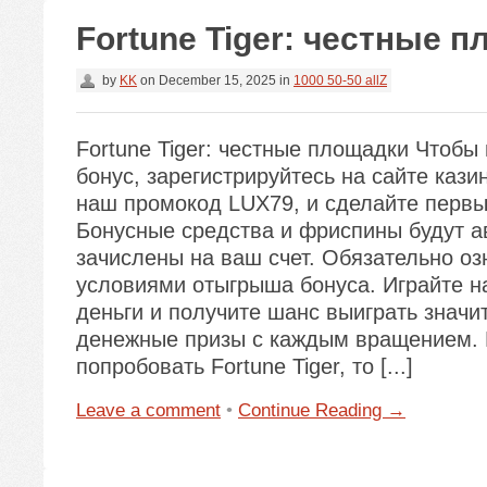
Fortune Tiger: честные 
by
KK
on
December 15, 2025
in
1000 50-50 allZ
Fortune Tiger: честные площадки Чтобы
бонус, зарегистрируйтесь на сайте кази
наш промокод LUX79, и сделайте первы
Бонусные средства и фриспины будут а
зачислены на ваш счет. Обязательно оз
условиями отыгрыша бонуса. Играйте н
деньги и получите шанс выиграть значи
денежные призы с каждым вращением.
попробовать Fortune Tiger, то [...]
Leave a comment
•
Continue Reading →