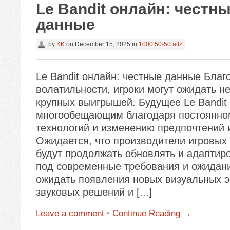
Le Bandit онлайн: честн
данные
by
KK
on
December 15, 2025
in
1000 50-50 allZ
Le Bandit онлайн: честные данные Благ
волатильности, игроки могут ожидать не
крупных выигрышей. Будущее Le Bandit
многообещающим благодаря постоянно
технологий и изменению предпочтений 
Ожидается, что производители игровых
будут продолжать обновлять и адаптиро
под современные требования и ожидан
ожидать появления новых визуальных 
звуковых решений и [...]
Leave a comment
•
Continue Reading →