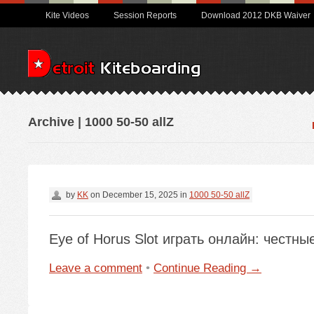
Kite Videos
Session Reports
Download 2012 DKB Waiver
Archive | 1000 50-50 allZ
by
KK
on
December 15, 2025
in
1000 50-50 allZ
Eye of Horus Slot играть онлайн: честн
Leave a comment
•
Continue Reading →