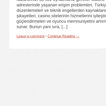
adreslerinde yaşanan erişim problemleri, Türkiy
düzenlemeleri ve teknik engellerden kaynaklan
şikayetleri, casino sitelerinin hizmetlerini iyileştir
güçlendirmeleri ve oyuncu memnuniyetini artırmal
sunar. Bunun yanı sıra, [...]
Leave a comment
•
Continue Reading →