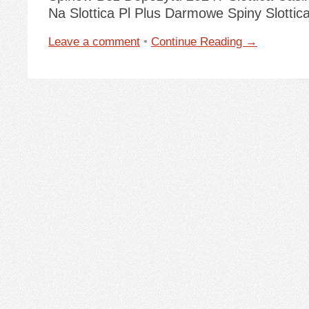
Na Slottica Pl Plus Darmowe Spiny Slottica
Leave a comment
•
Continue Reading →