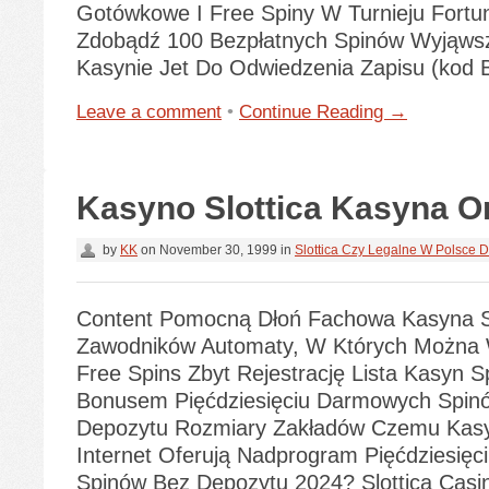
Gotówkowe I Free Spiny W Turnieju Fortu
Zdobądź 100 Bezpłatnych Spinów Wyjąws
Kasynie Jet Do Odwiedzenia Zapisu (kod B
Leave a comment
•
Continue Reading →
Kasyno Slottica Kasyna O
by
KK
on
November 30, 1999
in
Slottica Czy Legalne W Polsce 
Content Pomocną Dłoń Fachowa Kasyna Slo
Zawodników Automaty, W Których Można 
Free Spins Zbyt Rejestrację Lista Kasyn 
Bonusem Pięćdziesięciu Darmowych Spin
Depozytu Rozmiary Zakładów Czemu Kas
Internet Oferują Nadprogram Pięćdziesię
Spinów Bez Depozytu 2024? Slottica Casin