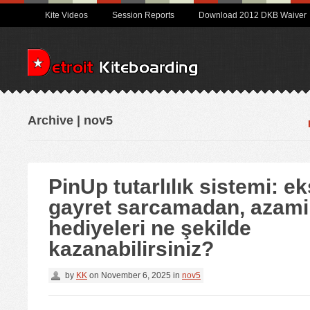
Kite Videos
Session Reports
Download 2012 DKB Waiver
Archive | nov5
PinUp tutarlılık sistemi: ek
gayret sarcamadan, azami
hediyeleri ne şekilde
kazanabilirsiniz?
by
KK
on
November 6, 2025
in
nov5