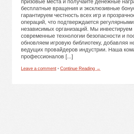
призовые места и получайте денежные нагр
бесплатные вращения и эксклюзивные бону
гарантируем честность всех игр и прозрачно
операций, что подтверждается регулярными
независимых организаций. Мы инвестируем
современные технологии безопасности и по
обновляем игровую библиотеку, добавляя н
ведущих провайдеров индустрии. Наша ком
профессионалов [...]
Leave a comment
•
Continue Reading →