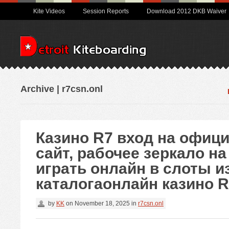
Kite Videos
Session Reports
Download 2012 DKB Waiver
Archive | r7csn.onl
Казино R7 вход на офиц
сайт, рабочее зеркало на
играть онлайн в слоты и
каталогаонлайн казино 
by
KK
on
November 18, 2025
in
r7csn.onl