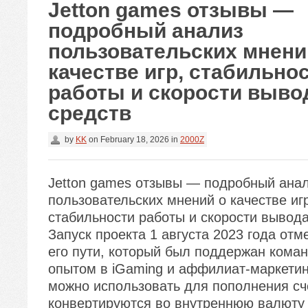
Jetton games отзывы —
подробный анализ
пользовательских мнени
качестве игр, стабильно
работы и скорости выво
средств
by
KK
on
February 18, 2026
in
2000Z
Jetton games отзывы — подробный ана
пользовательских мнений о качестве иг
стабильности работы и скорости вывод
Запуск проекта 1 августа 2023 года отм
его пути, который был поддержан кома
опытом в iGaming и аффилиат-маркети
можно использовать для пополнения сче
конвертируются во внутреннюю валюту 