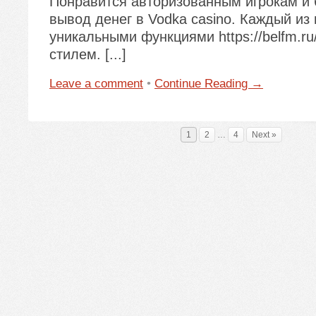
Понравится авторизованным игрокам и
вывод денег в Vodka casino. Каждый из
уникальными функциями https://belfm.ru
стилем. [...]
Leave a comment
•
Continue Reading →
1
2
…
4
Next »