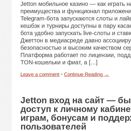
Jetton мобильное казино — как играть 
преимущества и функционал приложени
Telegram-бота запускаются слоты и лай
кешбэк и турниры доступны в пару каса
бота удобно запускать live-слоты и ставк
Джеттон в медиасреде давно ассоцииру
безопасностью и высоким качеством се
Платформа работает по лицензии, под
TON-кошельки и фиат, а [...]
Leave a comment
•
Continue Reading →
Jetton вход на сайт — б
доступ к личному кабине
играм, бонусам и поддер
пользователей