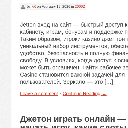
by
KK
on
February 19, 2026
in
2000Z
Jetton вход на сайт — быстрый доступ 
кабинету, играм, бонусам и поддержке 
Таким образом, игроки казино джет тон
уникальный набор инструментов, обес
удобство, безопасность и полную фина
свободу. В условиях, когда доступ к ос
может быть ограничен, найти рабочее зе
Casino становится важной задачей для
пользователей. Зеркало — это [...]
Leave a comment
•
Continue Reading →
Джетон играть онлайн — 
начать игру, какие слоты