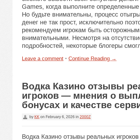
Games, когда выполните определенные
Но будьте внимательны, процесс отыгр
денег не так прост, исключительно поэт
рекомендуем игрокам быть осторожным
внимательными. Несмотря на отсутстви
подробностей, некоторые блогеры смогли
Leave a comment
•
Continue Reading →
Водка Казино отзывы р
игроков — мнения о вып
бонусах и качестве серв
by
KK
on
February 6, 2026
in
2000Z
Водка Казино отзывы реальных игроков