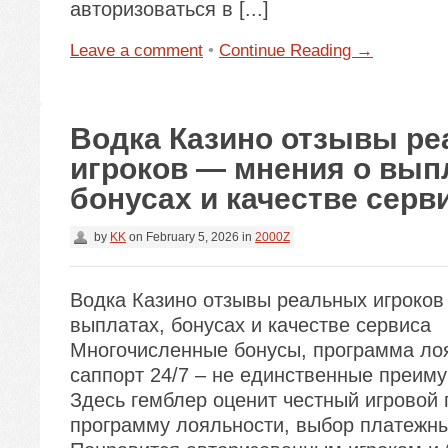
авторизоваться в [...]
Leave a comment
•
Continue Reading →
Водка Казино отзывы р
игроков — мнения о вып
бонусах и качестве серв
by
KK
on
February 5, 2026
in
2000Z
Водка Казино отзывы реальных игроков
выплатах, бонусах и качестве сервиса
Многочисленные бонусы, программа ло
саппорт 24/7 – не единственные преиму
Здесь гемблер оценит честный игровой 
программу лояльности, выбор платежны